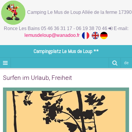
Camping Le Mus de Loup Allée de la ferme 17390
Ronce Les Bains 05 46 36 31 17 - 06 19 38 70 46
E-mail:
lemusdeloup@wanadoo.fr
Campingplatz Le Mus de Loup **
de
Surfen im Urlaub, Freiheit