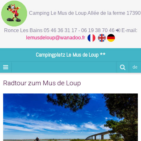
Camping Le Mus de Loup Allée de la ferme 17390
Ronce Les Bains 05 46 36 31 17 - 06 19 38 70 46
E-mail:
lemusdeloup@wanadoo.fr
Campingplatz Le Mus de Loup **
de
Radtour zum Mus de Loup