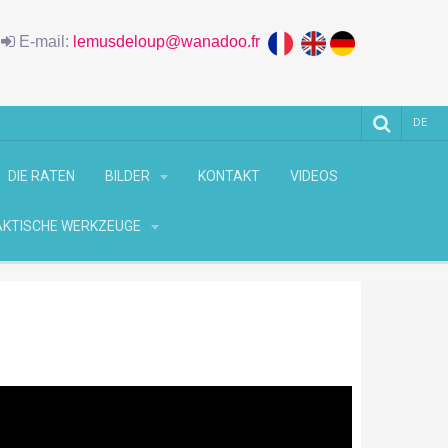
6
E-mail:
lemusdeloup@wanadoo.fr
DE
DIE RATEN
BILDER
KONTAKT
VIDEOS
KTISCHE WERKZEUGE