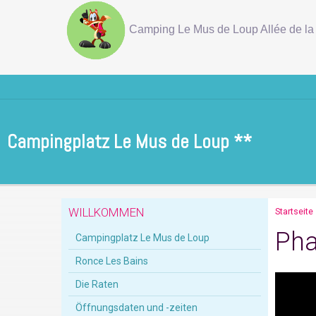
Camping Le Mus de Loup Allée de la 
Campingplatz Le Mus de Loup **
WILLKOMMEN
Startseite
Pha
Campingplatz Le Mus de Loup
Ronce Les Bains
Die Raten
Öffnungsdaten und -zeiten