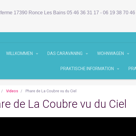
ferme 17390 Ronce Les Bains 05 46 36 31 17 - 06 19 38 70 4
WILLKOMMEN
DAS CARAVANING
WOHNWAGEN
PRAKTISCHE INFORMATION
PRA
Videos
Phare de La Coubre vu du Ciel
re de La Coubre vu du Ciel