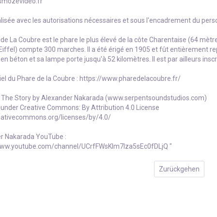
osmozevideo.fr
lisée avec les autorisations nécessaires et sous l'encadrement du per
de La Coubre est le phare le plus élevé de la côte Charentaise (64 mètres
iffel) compte 300 marches. Il a été érigé en 1905 et fût entièrement r
 en béton et sa lampe porte jusqu'à 52 kilomètres. Il est par ailleurs ins
ciel du Phare de la Coubre : https://www.pharedelacoubre.fr/
 The Story by Alexander Nakarada (www.serpentsoundstudios.com)
 under Creative Commons: By Attribution 4.0 License
reativecommons.org/licenses/by/4.0/
r Nakarada YouTube :
www.youtube.com/channel/UCrfFWsKlm7Iza5sEc0fDLjQ "
Zurückgehen