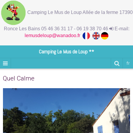
Camping Le Mus de Loup Allée de la ferme 17390
Ronce Les Bains 05 46 36 31 17 - 06 19 38 70 46
E-mail:
lemusdeloup@wanadoo.fr
Camping Le Mus de Loup **
fr
Quel Calme