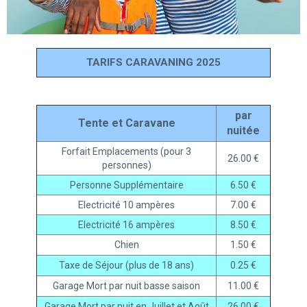
TARIFS CARAVANING 2025
par
Tente et Caravane
nuitée
Forfait Emplacements (pour 3
26.00 €
personnes)
Personne Supplémentaire
6.50 €
Electricité 10 ampères
7.00 €
Electricité 16 ampères
8.50 €
Chien
1.50 €
Taxe de Séjour (plus de 18 ans)
0.25 €
Garage Mort par nuit basse saison
11.00 €
Garage Mort par nuit en Juillet et Août
26.00 €