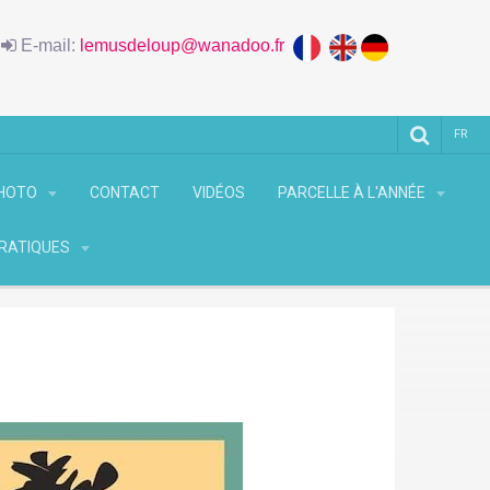
6
E-mail:
lemusdeloup@wanadoo.fr
FR
PHOTO
CONTACT
VIDÉOS
PARCELLE À L'ANNÉE
PRATIQUES