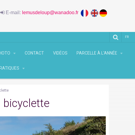
6
E-mail:
lemusdeloup@wanadoo.fr
FR
PHOTO
CONTACT
VIDÉOS
PARCELLE À L'ANNÉE
PRATIQUES
lette
 bicyclette