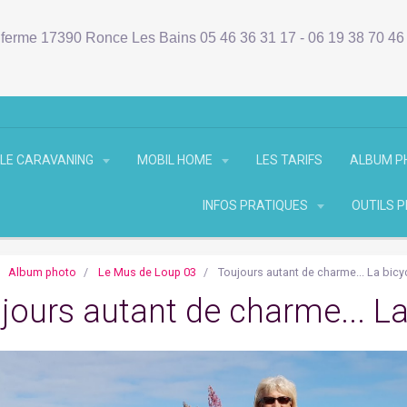
ferme 17390 Ronce Les Bains 05 46 36 31 17 - 06 19 38 70 4
LE CARAVANING
MOBIL HOME
LES TARIFS
ALBUM 
INFOS PRATIQUES
OUTILS 
Album photo
Le Mus de Loup 03
Toujours autant de charme... La bicyc
jours autant de charme... La