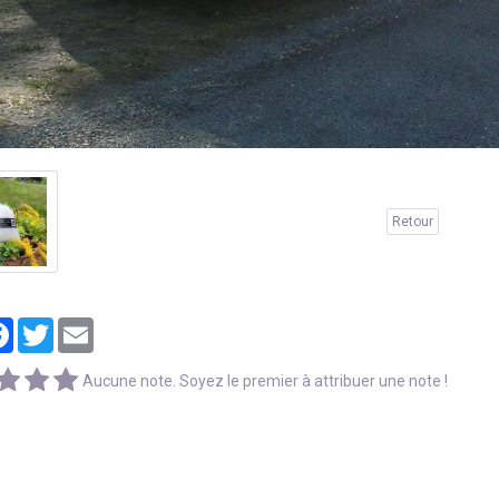
Retour
tager
Facebook
Twitter
Email
Aucune note. Soyez le premier à attribuer une note !