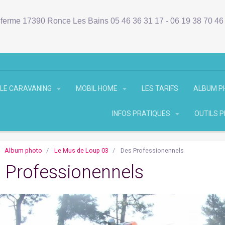
ferme 17390 Ronce Les Bains 05 46 36 31 17 - 06 19 38 70 4
LE CARAVANING
MOBIL HOME
LES TARIFS
ALBUM 
INFOS PRATIQUES
OUTILS 
Album photo
Le Mus de Loup 03
Des Professionennels
 Professionennels