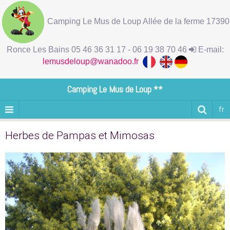
Camping Le Mus de Loup Allée de la ferme 17390
Ronce Les Bains 05 46 36 31 17 - 06 19 38 70 46
E-mail:
lemusdeloup@wanadoo.fr
Camping Le Mus de Loup **
fr
Herbes de Pampas et Mimosas