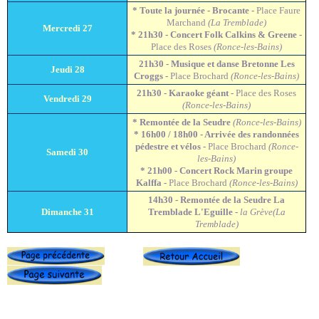
* Toute la journée - Brocante -
Place Faure
Marchand
(La Tremblade)
Mercredi 27
* 21h30 - Concert Folk Calkins & Greene -
Place des Roses
(Ronce-les-Bains)
21h30 - Musique et danse Bretonne Les
Jeudi 28
Croggs
-
Place Brochard
(Ronce-les-Bains)
21h30 - Karaoke géant -
Place des Roses
Vendredi 29
(Ronce-les-Bains)
* Remontée de la Seudre
(Ronce-les-Bains)
* 16h00 / 18h00 - Arrivée des randonnées
pédestre et vélos -
Place Brochard
(Ronce-
Samedi 30
les-Bains)
* 21h00 - Concert Rock Marin groupe
Kalffa -
Place Brochard
(Ronce-les-Bains)
14h30 - Remontée de la Seudre La
Dimanche 31
Tremblade L'Eguille -
la Grève(La
Tremblade)