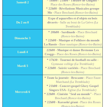
* 18h00 / 21h00 - Théâtre de Guignol -
Samedi 2
Place des Roses
(Ronce-les-Bains)
* 22h00 - Révélations Musicales groupe
Mo -
Place Brochard
(Ronce-les-Bains)
Expo d'aquarelles et d'objets en bois
Du 2 au 8
décorés
- Salle au bout de La Grève
(La
Tremblade)
* 20h00 - Sardinade -
Place Brochard
(Ronce-les-Bains)
Dimanche 3
* 22h00 - Musique et Folklore du monde
La Russie -
Base nautique
(Ronce-les-Bains)
22h00 - Musique et danse Bretonne Les
Lundi 4
Croggs -
Place des Roses
(Ronce-les-Bains)
* 17h30 - Tournoi de football en salle -
Gymnase collège
(La Tremblade)
Mardi 5
* 22h00 - Soirée variétés
- Place Brochard
(Ronce-les-Bains)
* Toute la journée - Brocante -
Place Faure
Marchand
(La Tremblade)
* 21h00 - Concert gospel Glory Gospel
Singers USA -
Eglise
(La Tremblade)
Mercredi 6
* 22h00 - Cinésite "Seul au monde" -
Place
Brochard
(Ronce-les-Bains)
* 22h00 - Karaoké géant -
Place des Roses
(Ronce-les-Bains)