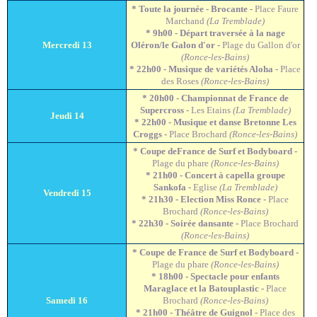
* Toute la journée - Brocante -
Place Faure
Marchand
(La Tremblade)
* 9h00 - Départ traversée à la nage
Mercredi 13
Oléron/le Galon d'or -
Plage du Gallon d'or
(Ronce-les-Bains)
* 22h00 - Musique de variétés Aloha -
Place
des Roses
(Ronce-les-Bains)
* 20h00 - Championnat de France de
Supercross -
Les Etains
(La Tremblade)
Jeudi 14
* 22h00 - Musique et danse Bretonne Les
Croggs -
Place Brochard
(Ronce-les-Bains)
* Coupe deFrance de Surf et Bodyboard -
Plage du phare
(Ronce-les-Bains)
* 21h00 - Concert à capella groupe
Sankofa -
Eglise
(La Tremblade)
Vendredi 15
* 21h30 - Election Miss Ronce -
Place
Brochard
(Ronce-les-Bains)
* 22h30 - Soirée dansante -
Place Brochard
(Ronce-les-Bains)
* Coupe de France de Surf et Bodyboard -
Plage du phare
(Ronce-les-Bains)
* 18h00 - Spectacle pour enfants
Maraglace et la Batouplastic -
Place
Samedi 16
Brochard
(Ronce-les-Bains)
* 21h00 - Théâtre de Guignol -
Place des