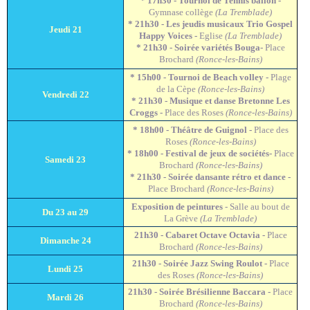
* 17h30 - Tournoi de Tennis ballon -
Gymnase collège
(La Tremblade)
* 21h30 - Les jeudis musicaux Trio Gospel
Jeudi 21
Happy Voices -
Eglise
(La Tremblade)
* 21h30 - Soirée variétés Bouga-
Place
Brochard
(Ronce-les-Bains)
* 15h00 - Tournoi de Beach volley -
Plage
de la Cèpe
(Ronce-les-Bains)
Vendredi 22
* 21h30 - Musique et danse Bretonne Les
Croggs -
Place des Roses
(Ronce-les-Bains)
* 18h00 - Théâtre de Guignol -
Place des
Roses
(Ronce-les-Bains)
* 18h00 - Festival de jeux de sociétés-
Place
Samedi 23
Brochard
(Ronce-les-Bains)
* 21h30 - Soirée dansante rétro et dance -
Place Brochard
(Ronce-les-Bains)
Exposition de peintures
- Salle au bout de
Du 23 au 29
La Grève
(La Tremblade)
21h30 - Cabaret Octave Octavia -
Place
Dimanche 24
Brochard
(Ronce-les-Bains)
21h30 - Soirée Jazz Swing Roulot -
Place
Lundi 25
des Roses
(Ronce-les-Bains)
21h30 - Soirée Brésilienne Baccara -
Place
Mardi 26
Brochard
(Ronce-les-Bains)