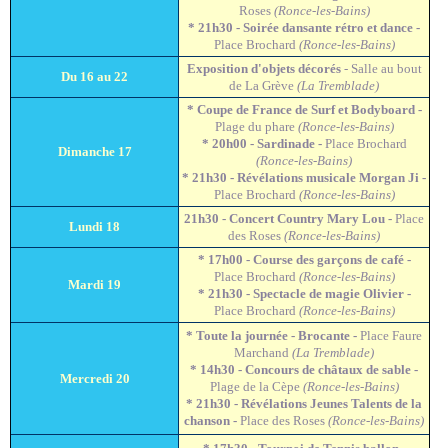
Roses
(Ronce-les-Bains)
* 21h30 - Soirée dansante rétro et dance -
Place Brochard
(Ronce-les-Bains)
Exposition d'objets décorés
- Salle au bout
Du 16 au 22
de La Grève
(La Tremblade)
* Coupe de France de Surf et Bodyboard -
Plage du phare
(Ronce-les-Bains)
* 20h00 - Sardinade -
Place Brochard
Dimanche 17
(Ronce-les-Bains)
* 21h30 - Révélations musicale Morgan Ji -
Place Brochard
(Ronce-les-Bains)
21h30 - Concert Country Mary Lou -
Place
Lundi 18
des Roses
(Ronce-les-Bains)
* 17h00 - Course des garçons de café -
Place Brochard
(Ronce-les-Bains)
Mardi 19
* 21h30 - Spectacle de magie Olivier -
Place Brochard
(Ronce-les-Bains)
* Toute la journée - Brocante -
Place Faure
Marchand
(La Tremblade)
* 14h30 - Concours de châtaux de sable -
Mercredi 20
Plage de la Cèpe
(Ronce-les-Bains)
* 21h30 - Révélations Jeunes Talents de la
chanson -
Place des Roses
(Ronce-les-Bains)