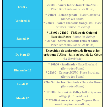
22h00 - Soirée latine Jazz Tinta Azul -
Jeudi 7
Place Brochard
(Ronce-les-Bains)
* 20h00 - Eclade génate -
Place Gambetta
(Ronce-les-Bains)
Vendredi 8
* 22h00 - Soirée chansons françaises -
Place
de roses
(Ronce-les-Bains)
* 18h00 / 21h00 - Théâtre de Guignol
-
Place des Roses
(Ronce-les-Bains)
Samedi 9
* 21h30 - Soirée dansante rétro et dance -
Place Brochard
(Ronce-les-Bains)
Exposition de tapisseries, de lirette et les
Du 9 au 15
créations d'Alice
- Salle au bout de La Grève
(La Tremblade)
* 20h00 - Sardinade
- Place Brochard
(Ronce-les-Bains)
Dimanche 10
* 22h00 - Concert HUM -
Place Brochard
(Ronce-les-Bains)
22h - Soirée Jazz Samiade -
Place des Roses
Lundi 11
(Ronce-les-Bains)
* 17h30 - Tournoi de Volley ball -
Gymnase
collège
(La Tremblade)
Mardi 12
* 22h00 - Concert celtique Yogan -
Base
nautique
(Ronce-les-Bains)