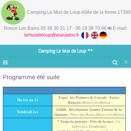
Camping Le Mus de Loup Allée de la ferme 17390
Ronce Les Bains 05 46 36 31 17 - 06 19 38 70 46
E-mail:
lemusdeloup@wanadoo.fr
Camping Le Mus de Loup **
fr
Programme été suite
AOÛT 2008
Expo : les Peintres de l'escale - Foyer
Du 1er au 31
Ronçois
(Ronce-les-Bains)
22h00 - Révélations Jeunes Talents de la
Vendredi 1er
chanson -
Place des Roses
(Ronce-les-Bains)
* Toute la journée - Fête de la mer -
La
Grève
(La Tremblade)