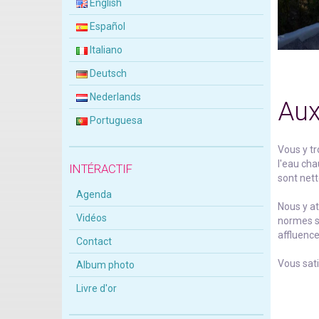
English
Español
Italiano
Deutsch
Nederlands
Aux
Portuguesa
Vous y tr
l'eau cha
INTÉRACTIF
sont nett
Agenda
Nous y at
Vidéos
normes sa
affluence
Contact
Vous sati
Album photo
Livre d'or