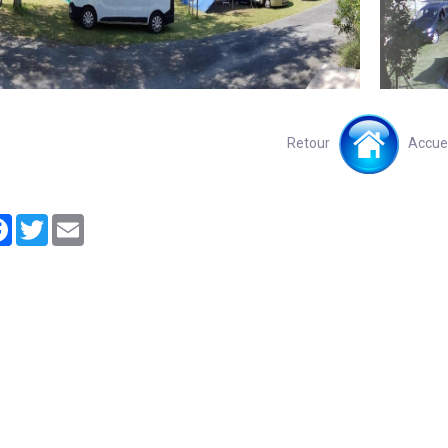
Retour
Accuei
tager
Facebook
Twitter
Email