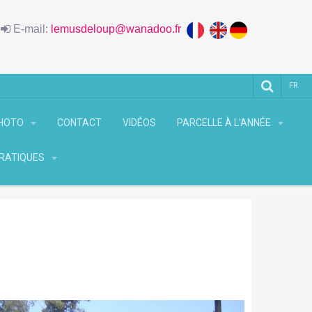
6
E-mail:
lemusdeloup@wanadoo.fr
FR
PHOTO
CONTACT
VIDÉOS
PARCELLE À L'ANNÉE
PRATIQUES